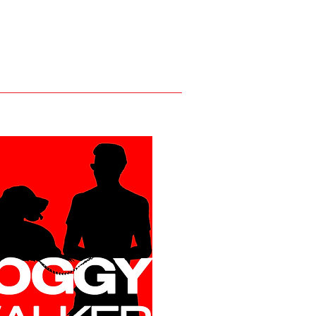
gy Walker
sels est le site des
fessionnels du dog
ing et du pet
ng.