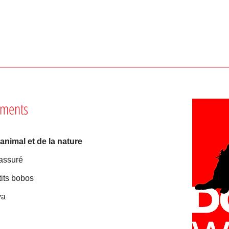
ments
Dog
Brus
pro
'animal et de la nature
walk
 assuré
sitti
tits bobos
va